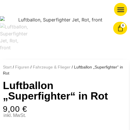
0
Start
/
Figuren
/
Fahrzeuge & Flieger
/ Luftballon „Superfighter“ in
Rot
Luftballon
„Superfighter“ in Rot
9,00
€
inkl. MwSt.