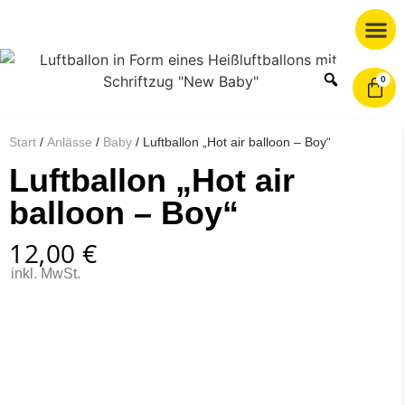
0
Start
/
Anlässe
/
Baby
/ Luftballon „Hot air balloon – Boy“
Luftballon „Hot air
balloon – Boy“
12,00
€
inkl. MwSt.