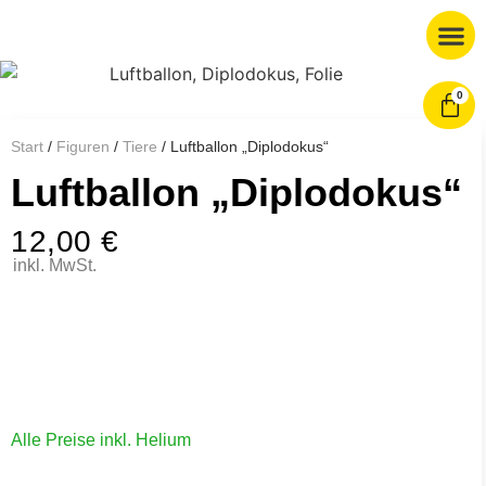
0
Start
/
Figuren
/
Tiere
/ Luftballon „Diplodokus“
Luftballon „Diplodokus“
12,00
€
inkl. MwSt.
Alle Preise inkl. Helium