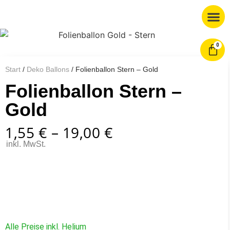
0
Start
/
Deko Ballons
/ Folienballon Stern – Gold
Folienballon Stern –
Gold
1,55
€
–
19,00
€
inkl. MwSt.
Alle Preise inkl. Helium