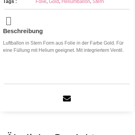
Tags :
Folie
,
Gold
,
Heliumballon
,
Stern
Produktsicherheit
Beschreibung
Luftballon in Stern Form aus Folie in der Farbe Gold. Für
eine Füllung mit Helium geeignet. Mit integriertem Ventil.