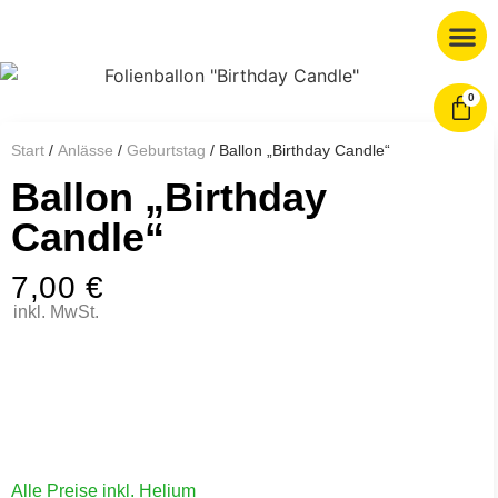
0
Start
/
Anlässe
/
Geburtstag
/ Ballon „Birthday Candle“
Ballon „Birthday
Candle“
7,00
€
inkl. MwSt.
Alle Preise inkl. Helium