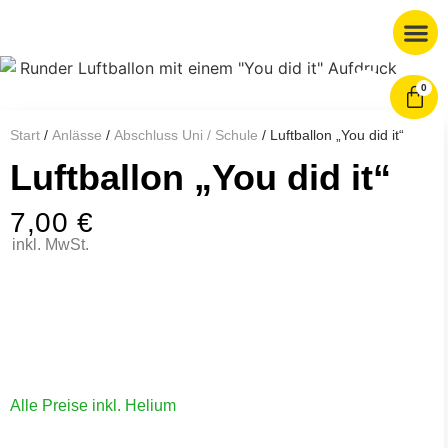
0
Start
/
Anlässe
/
Abschluss Uni / Schule
/ Luftballon „You did it“
Luftballon „You did it“
7,00
€
inkl. MwSt.
Alle Preise inkl. Helium