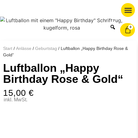
0
Start
/
Anlässe
/
Geburtstag
/ Luftballon „Happy Birthday Rose &
Gold“
Luftballon „Happy
Birthday Rose & Gold“
15,00
€
inkl. MwSt.