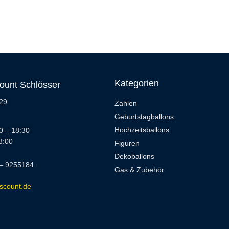
Kategorien
count Schlösser
 29
Zahlen
Geburtstagballons
Hochzeitsballons
0 – 18:30
8:00
Figuren
Dekoballons
 – 9255184
Gas & Zubehör
iscount.de