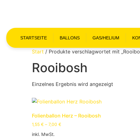
STARTSEITE
BALLONS
GAS/HELIUM
KO
Start
/ Produkte verschlagwortet mit „Rooibo
Rooibosh
Einzelnes Ergebnis wird angezeigt
Folienballon Herz – Rooibosh
1,55
€
–
7,00
€
inkl. MwSt.