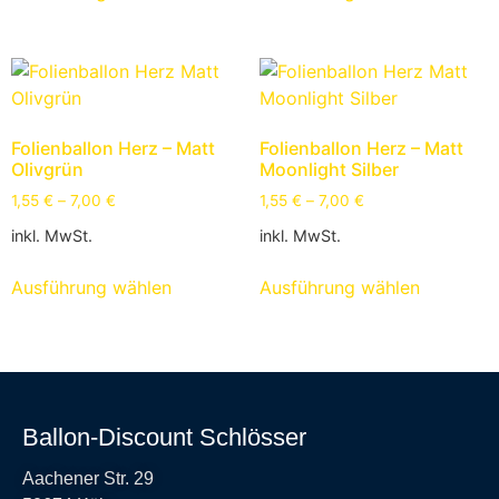
Folienballon Herz – Matt
Folienballon Herz – Matt
Olivgrün
Moonlight Silber
1,55
€
–
7,00
€
1,55
€
–
7,00
€
inkl. MwSt.
inkl. MwSt.
Ausführung wählen
Ausführung wählen
Ballon-Discount Schlösser
Aachener Str. 29