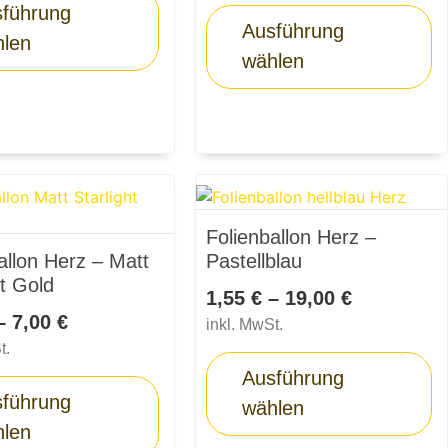
führung
Ausführung
hlen
wählen
Folienballon Herz –
allon Herz – Matt
Pastellblau
ht Gold
1,55
€
–
19,00
€
–
7,00
€
inkl. MwSt.
t.
Ausführung
führung
wählen
hlen