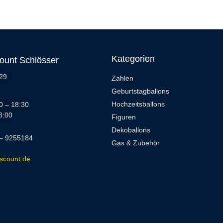
Kategorien
count Schlösser
 29
Zahlen
Geburtstagballons
Hochzeitsballons
0 – 18:30
8:00
Figuren
Dekoballons
 – 9255184
Gas & Zubehör
iscount.de